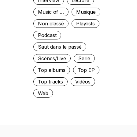
Interview
Lecture
Music of …
Musique
Non classé
Playlists
Podcast
Saut dans le passé
Scènes/Live
Serie
Top albums
Top EP
Top tracks
Vidéos
Web