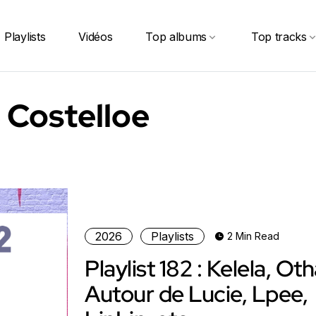
Playlists
Vidéos
Top albums
Top tracks
e Costelloe
2026
Playlists
2 Min Read
Playlist 182 : Kelela, Oth
Autour de Lucie, Lpee,