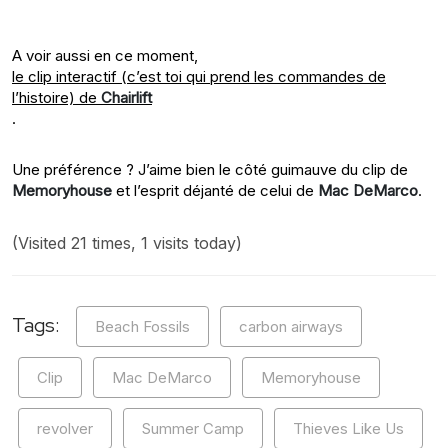
A voir aussi en ce moment,
le clip interactif (c’est toi qui prend les commandes de
l’histoire) de
Chairlift
.
Une préférence ? J’aime bien le côté guimauve du clip de
Memoryhouse
et l’esprit déjanté de celui de
Mac DeMarco
.
(Visited 21 times, 1 visits today)
Tags:
Beach Fossils
carbon airways
Clip
Mac DeMarco
Memoryhouse
revolver
Summer Camp
Thieves Like Us