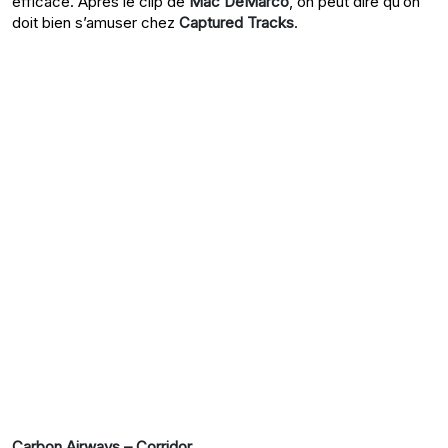
efficace. Après le clip de
Mac DeMarco
, on peut dire qu’on
doit bien s’amuser chez
Captured Tracks
.
Carbon Airways – Corridor