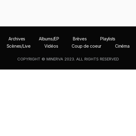
Archives
Albums/EP
Brèves
Playlists
Scènes/Live
Vidéos
Coup de coeur
Cinéma
COPYRIGHT © MINERVA 2023. ALL RIGHTS RESERVED