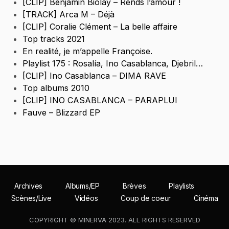
[CLIP] Benjamin Biolay – Rends l’amour !
[TRACK] Arca M – Déjà
[CLIP] Coralie Clément – La belle affaire
Top tracks 2021
En realité, je m’appelle Françoise.
Playlist 175 : Rosalía, Ino Casablanca, Djebril…
[CLIP] Ino Casablanca – DIMA RAVE
Top albums 2010
[CLIP] INO CASABLANCA – PARAPLUI
Fauve – Blizzard EP
Archives
Albums/EP
Brèves
Playlists
Scènes/Live
Vidéos
Coup de coeur
Cinéma
COPYRIGHT © MINERVA 2023. ALL RIGHTS RESERVED