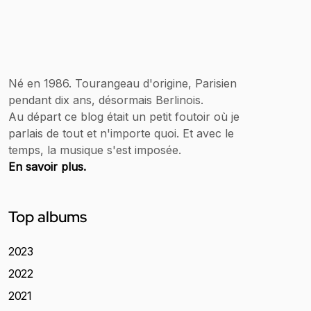
Né en 1986. Tourangeau d'origine, Parisien
pendant dix ans, désormais Berlinois.
Au départ ce blog était un petit foutoir où je
parlais de tout et n'importe quoi. Et avec le
temps, la musique s'est imposée.
En savoir plus.
Top albums
2023
2022
2021