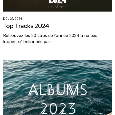
Déc 21, 2024
Top Tracks 2024
Retrouvez les 20 titres de l’année 2024 à ne pas
louper, sélectionnés par