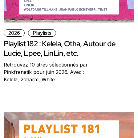
2026
Playlists
Playlist 182 : Kelela, Otha, Autour de
Lucie, Lpee, LinLin, etc.
Retrouvez 10 titres sélectionnés par
Pinkfrenetik pour juin 2026. Avec :
Kelela, 2charm, White