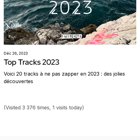
Déc 26, 2023
Top Tracks 2023
Voici 20 tracks à ne pas zapper en 2023 : des jolies
découvertes
(Visited 3 376 times, 1 visits today)