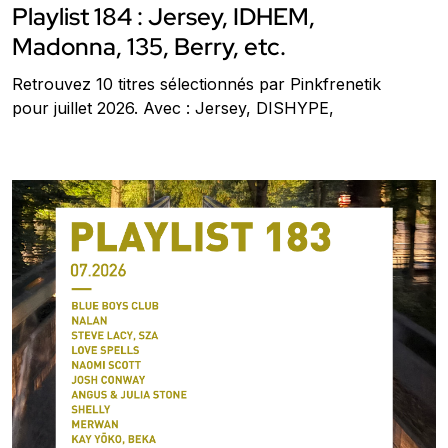
Playlist 184 : Jersey, IDHEM,
Madonna, 135, Berry, etc.
Retrouvez 10 titres sélectionnés par Pinkfrenetik
pour juillet 2026. Avec : Jersey, DISHYPE,