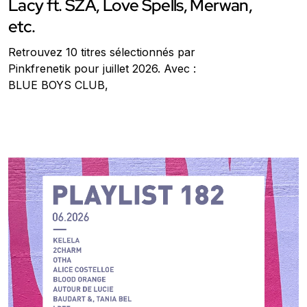
Lacy ft. SZA, Love Spells, Merwan,
etc.
Retrouvez 10 titres sélectionnés par
Pinkfrenetik pour juillet 2026. Avec :
BLUE BOYS CLUB,