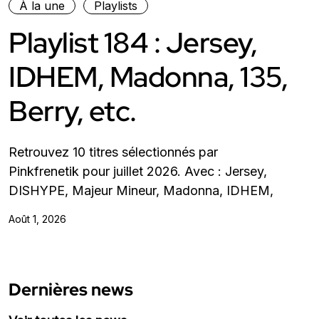
À la une
Playlists
Playlist 184 : Jersey,
IDHEM, Madonna, 135,
Berry, etc.
Retrouvez 10 titres sélectionnés par
Pinkfrenetik pour juillet 2026. Avec : Jersey,
DISHYPE, Majeur Mineur, Madonna, IDHEM,
Août 1, 2026
Dernières news