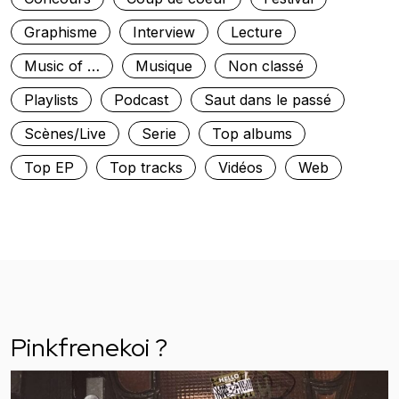
Graphisme
Interview
Lecture
Music of …
Musique
Non classé
Playlists
Podcast
Saut dans le passé
Scènes/Live
Serie
Top albums
Top EP
Top tracks
Vidéos
Web
Pinkfrenekoi ?