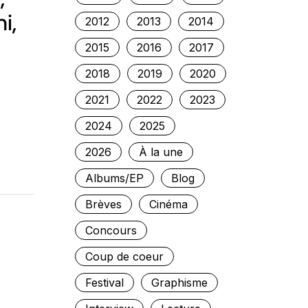
i,
2012
2013
2014
2015
2016
2017
2018
2019
2020
2021
2022
2023
2024
2025
2026
À la une
Albums/EP
Blog
Brèves
Cinéma
Concours
Coup de coeur
Festival
Graphisme