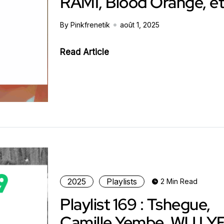
RAMI, Blood Orange, et
By Pinkfrenetik
août 1, 2025
Read Article
2025
Playlists
2 Min Read
Playlist 169 : Tshegue,
Camille Yembe, WU LYF