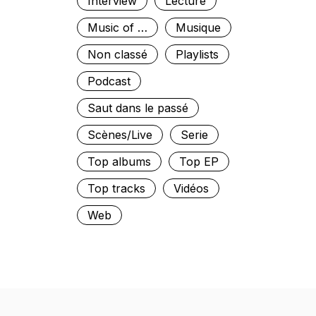
Interview
Lecture
Music of …
Musique
Non classé
Playlists
Podcast
Saut dans le passé
Scènes/Live
Serie
Top albums
Top EP
Top tracks
Vidéos
Web