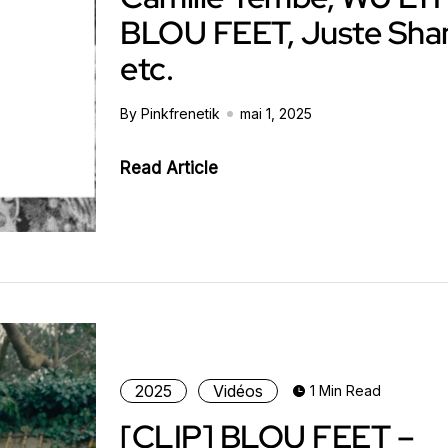
BLOU FEET, Juste Shan
etc.
By Pinkfrenetik
mai 1, 2025
Read Article
2025
Vidéos
1 Min Read
[CLIP] BLOU FEET –