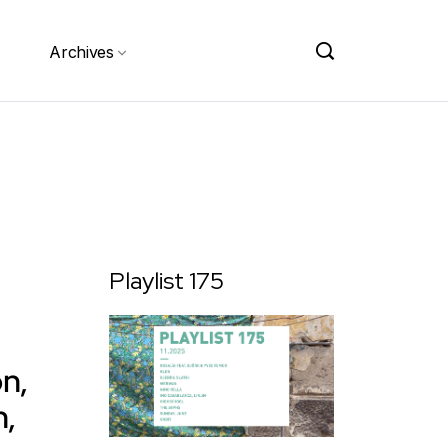
Archives
Playlist 175
on,
h,