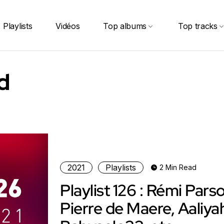
Playlists
Vidéos
Top albums
Top tracks
d
2021
Playlists
2 Min Read
Playlist 126 : Rémi Pars
Pierre de Maere, Aaliya