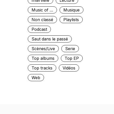
Interview
Lecture
Music of …
Musique
Non classé
Playlists
Podcast
Saut dans le passé
Scènes/Live
Serie
Top albums
Top EP
Top tracks
Vidéos
Web