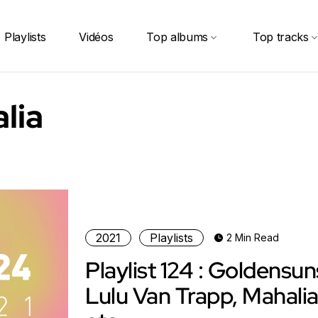
Playlists
Vidéos
Top albums
Top tracks
lia
2021
Playlists
2 Min Read
Playlist 124 : Goldensun
Lulu Van Trapp, Mahalia