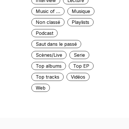
Interview
Lecture
Music of …
Musique
Non classé
Playlists
Podcast
Saut dans le passé
Scènes/Live
Serie
Top albums
Top EP
Top tracks
Vidéos
Web