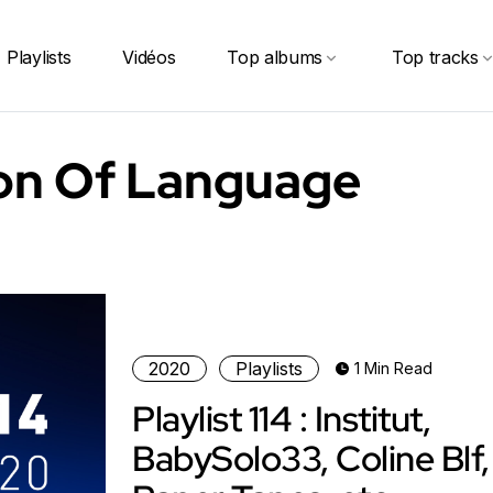
Playlists
Vidéos
Top albums
Top tracks
on Of Language
2020
Playlists
1 Min Read
Playlist 114 : Institut,
BabySolo33, Coline Blf,