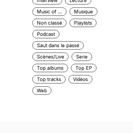
Interview
Lecture
Music of …
Musique
Non classé
Playlists
Podcast
Saut dans le passé
Scènes/Live
Serie
Top albums
Top EP
Top tracks
Vidéos
Web