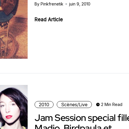
By Pinkfrenetik
juin 9, 2010
Read Article
2010
Scènes/Live
2 Min Read
Jam Session special fille
Madjo, Birdpaula et