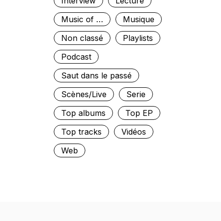
Interview
Lecture
Music of …
Musique
Non classé
Playlists
Podcast
Saut dans le passé
Scènes/Live
Serie
Top albums
Top EP
Top tracks
Vidéos
Web