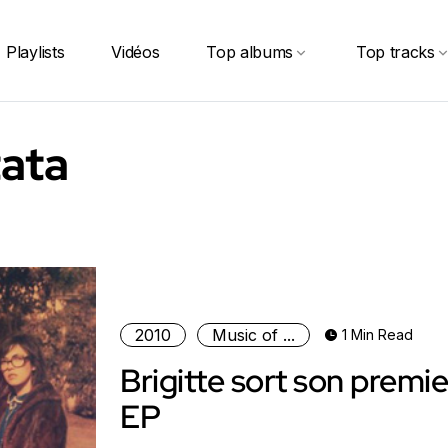
Playlists
Vidéos
Top albums
Top tracks
tata
2010
Music of ...
1 Min Read
Brigitte sort son premie
EP