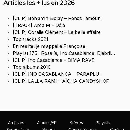
Articles les + lus en 2026
[CLIP] Benjamin Biolay – Rends l’amour !
[TRACK] Arca M – Déjà
[CLIP] Coralie Clément – La belle affaire
Top tracks 2021
En realité, je m’appelle Françoise.
Playlist 175 : Rosalía, Ino Casablanca, Djebril…
[CLIP] Ino Casablanca – DIMA RAVE
Top albums 2010
[CLIP] INO CASABLANCA – PARAPLUI
[CLIP] LALLA RAMI – AÏCHA CANDYSHOP
Archives
Albums/EP
Brèves
Playlists
Scènes/Live
Vidéos
Coup de coeur
Cinéma