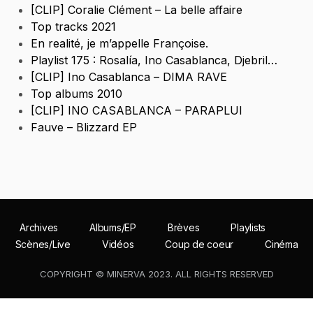
[CLIP] Coralie Clément – La belle affaire
Top tracks 2021
En realité, je m’appelle Françoise.
Playlist 175 : Rosalía, Ino Casablanca, Djebril…
[CLIP] Ino Casablanca – DIMA RAVE
Top albums 2010
[CLIP] INO CASABLANCA – PARAPLUI
Fauve – Blizzard EP
Archives
Albums/EP
Brèves
Playlists
Scènes/Live
Vidéos
Coup de coeur
Cinéma
COPYRIGHT © MINERVA 2023. ALL RIGHTS RESERVED