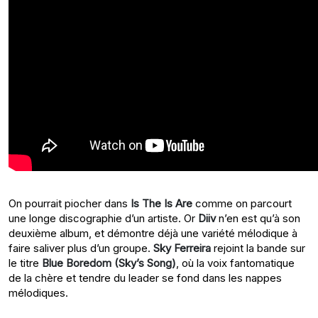
On pourrait piocher dans
Is The Is Are
comme on parcourt
une longe discographie d’un artiste. Or
Diiv
n’en est qu’à son
deuxième album, et démontre déjà une variété mélodique à
faire saliver plus d’un groupe.
Sky Ferreira
rejoint la bande sur
le titre
Blue Boredom (Sky’s Song)
, où la voix fantomatique
de la chère et tendre du leader se fond dans les nappes
mélodiques.