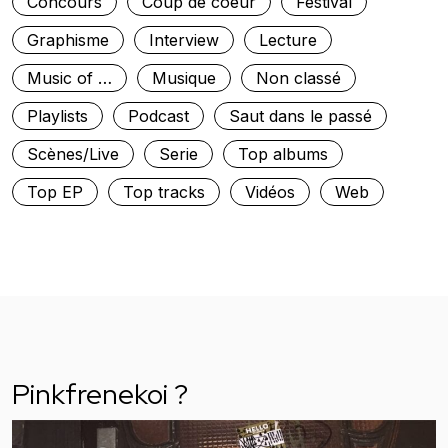
Concours
Coup de coeur
Festival
Graphisme
Interview
Lecture
Music of …
Musique
Non classé
Playlists
Podcast
Saut dans le passé
Scènes/Live
Serie
Top albums
Top EP
Top tracks
Vidéos
Web
Pinkfrenekoi ?