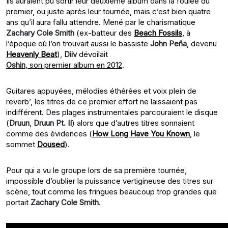
Ils auraient pu sortir leur deuxième album dans la foulée du
premier, ou juste après leur tournée, mais c’est bien quatre
ans qu’il aura fallu attendre. Mené par le charismatique
Zachary Cole Smith
(ex-batteur des
Beach Fossils
, à
l’époque où l’on trouvait aussi le bassiste
John Peña
, devenu
Heavenly Beat
),
Diiv
dévoilait
Oshin
, son premier album en 2012
.
Guitares appuyées, mélodies éthérées et voix plein de
reverb’, les titres de ce premier effort ne laissaient pas
indifférent. Des plages instrumentales parcouraient le disque
(
Druun
,
Druun Pt. II
) alors que d’autres titres sonnaient
comme des évidences (
How Long Have You Known
, le
sommet
Doused
).
Pour qui a vu le groupe lors de sa première tournée,
impossible d’oublier la puissance vertigineuse des titres sur
scène, tout comme les fringues beaucoup trop grandes que
portait
Zachary Cole Smith
.