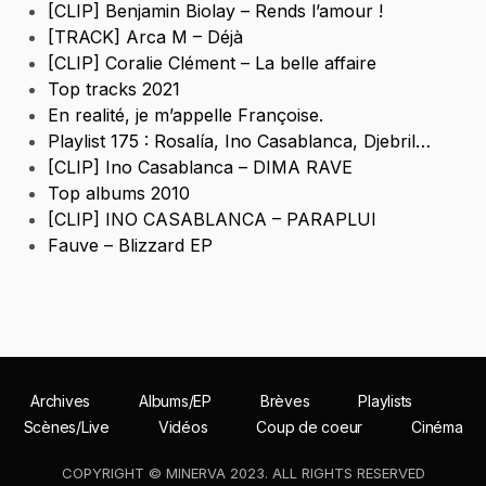
[CLIP] Benjamin Biolay – Rends l’amour !
[TRACK] Arca M – Déjà
[CLIP] Coralie Clément – La belle affaire
Top tracks 2021
En realité, je m’appelle Françoise.
Playlist 175 : Rosalía, Ino Casablanca, Djebril…
[CLIP] Ino Casablanca – DIMA RAVE
Top albums 2010
[CLIP] INO CASABLANCA – PARAPLUI
Fauve – Blizzard EP
Archives
Albums/EP
Brèves
Playlists
Scènes/Live
Vidéos
Coup de coeur
Cinéma
COPYRIGHT © MINERVA 2023. ALL RIGHTS RESERVED