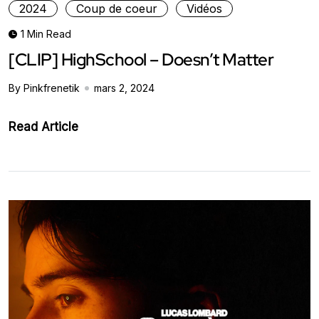
2024
Coup de coeur
Vidéos
1 Min Read
[CLIP] HighSchool – Doesn’t Matter
By Pinkfrenetik
mars 2, 2024
Read Article