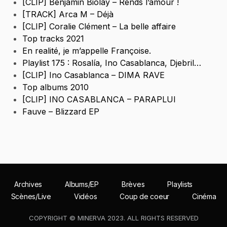
[CLIP] Benjamin Biolay – Rends l’amour !
[TRACK] Arca M – Déjà
[CLIP] Coralie Clément – La belle affaire
Top tracks 2021
En realité, je m’appelle Françoise.
Playlist 175 : Rosalía, Ino Casablanca, Djebril…
[CLIP] Ino Casablanca – DIMA RAVE
Top albums 2010
[CLIP] INO CASABLANCA – PARAPLUI
Fauve – Blizzard EP
Archives
Albums/EP
Brèves
Playlists
Scènes/Live
Vidéos
Coup de coeur
Cinéma
COPYRIGHT © MINERVA 2023. ALL RIGHTS RESERVED