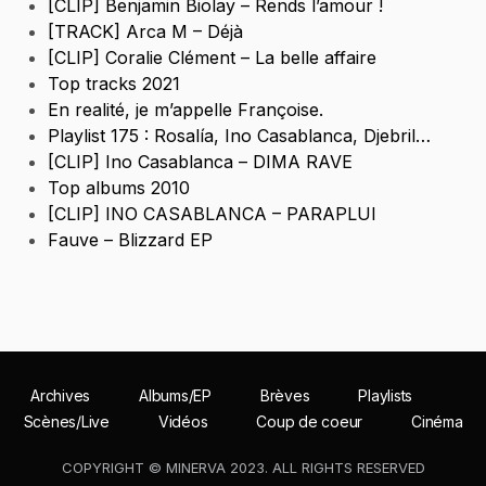
[CLIP] Benjamin Biolay – Rends l’amour !
[TRACK] Arca M – Déjà
[CLIP] Coralie Clément – La belle affaire
Top tracks 2021
En realité, je m’appelle Françoise.
Playlist 175 : Rosalía, Ino Casablanca, Djebril…
[CLIP] Ino Casablanca – DIMA RAVE
Top albums 2010
[CLIP] INO CASABLANCA – PARAPLUI
Fauve – Blizzard EP
Archives
Albums/EP
Brèves
Playlists
Scènes/Live
Vidéos
Coup de coeur
Cinéma
COPYRIGHT © MINERVA 2023. ALL RIGHTS RESERVED