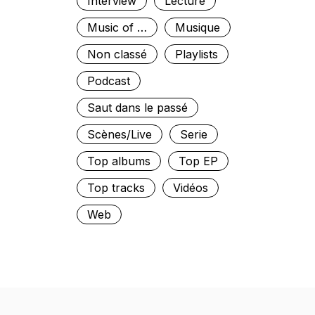
Interview
Lecture
Music of …
Musique
Non classé
Playlists
Podcast
Saut dans le passé
Scènes/Live
Serie
Top albums
Top EP
Top tracks
Vidéos
Web