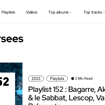
Playlists
Vidéos
Top albums
Top tracks
sees
2023
Playlists
2 Min Read
Playlist 152 : Bagarre, A
& le Sabbat, Lescop, Va