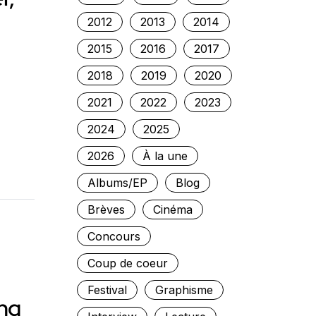
2012
2013
2014
2015
2016
2017
2018
2019
2020
2021
2022
2023
2024
2025
2026
À la une
Albums/EP
Blog
Brèves
Cinéma
Concours
Coup de coeur
Festival
Graphisme
ing