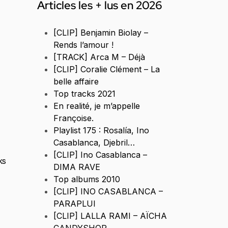
Articles les + lus en 2026
[CLIP] Benjamin Biolay –
Rends l’amour !
[TRACK] Arca M – Déjà
[CLIP] Coralie Clément – La
belle affaire
Top tracks 2021
En realité, je m’appelle
Françoise.
Playlist 175 : Rosalía, Ino
Casablanca, Djebril…
[CLIP] Ino Casablanca –
ks
DIMA RAVE
Top albums 2010
[CLIP] INO CASABLANCA –
PARAPLUI
[CLIP] LALLA RAMI – AÏCHA
CANDYSHOP