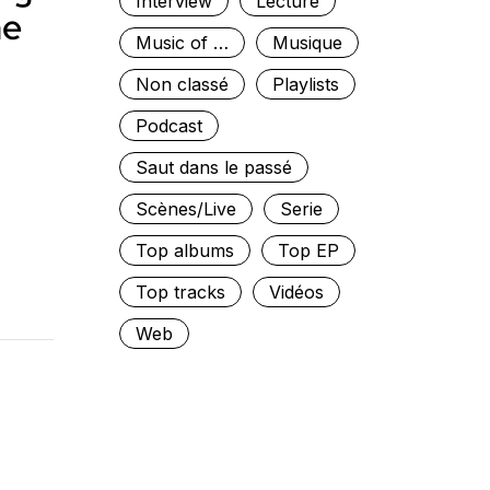
Interview
Lecture
ne
Music of …
Musique
Non classé
Playlists
Podcast
Saut dans le passé
Scènes/Live
Serie
Top albums
Top EP
Top tracks
Vidéos
Web