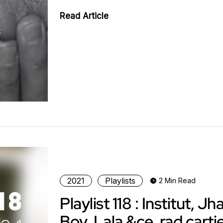
Read Article
2021
Playlists
2 Min Read
Playlist 118 : Institut, Jh
Boy, Lala &ce, rad cartie