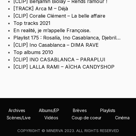
[CLIP] Benjamin Biolay – Rends l’amour !
[TRACK] Arca M – Déjà
[CLIP] Coralie Clément – La belle affaire
Top tracks 2021
En realité, je m’appelle Françoise.
Playlist 175 : Rosalía, Ino Casablanca, Djebril…
[CLIP] Ino Casablanca – DIMA RAVE
Top albums 2010
[CLIP] INO CASABLANCA – PARAPLUI
[CLIP] LALLA RAMI – AÏCHA CANDYSHOP
Archives
Albums/EP
Brèves
Playlists
Scènes/Live
Vidéos
Coup de coeur
Cinéma
COPYRIGHT © MINERVA 2023. ALL RIGHTS RESERVED