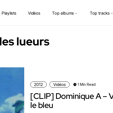
Playlists
Vidéos
Top albums
Top tracks
les lueurs
2012
Vidéos
1 Min Read
[CLIP] Dominique A – 
le bleu