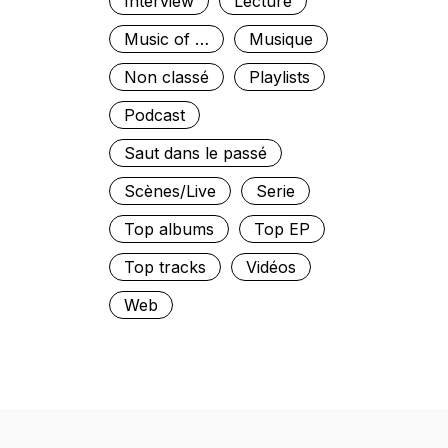
Interview
Lecture
Music of …
Musique
Non classé
Playlists
Podcast
Saut dans le passé
Scènes/Live
Serie
Top albums
Top EP
Top tracks
Vidéos
Web