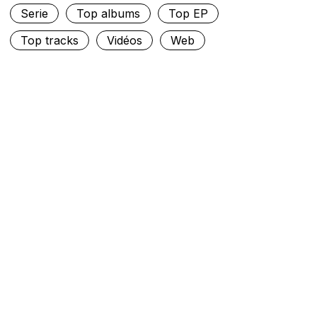
Serie
Top albums
Top EP
Top tracks
Vidéos
Web