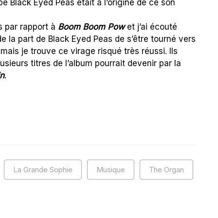
pe Black Eyed Peas était à l’origine de ce son
s par rapport à
Boom Boom Pow
et j’ai écouté
de la part de Black Eyed Peas de s’être tourné vers
ais je trouve ce virage risqué très réussi. Ils
usieurs titres de l’album pourrait devenir par la
in
.
La Grande Sophie
Musique
The Organ