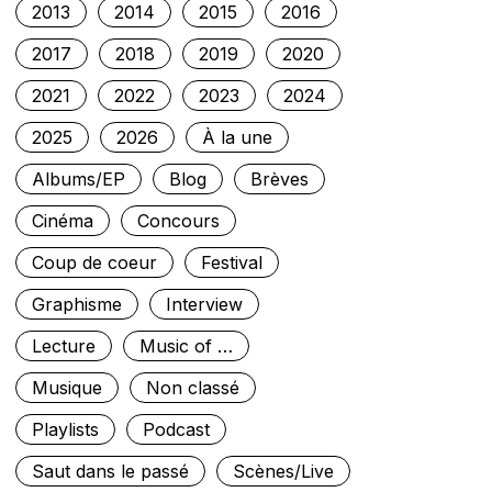
2013
2014
2015
2016
2017
2018
2019
2020
2021
2022
2023
2024
2025
2026
À la une
Albums/EP
Blog
Brèves
Cinéma
Concours
Coup de coeur
Festival
Graphisme
Interview
Lecture
Music of …
Musique
Non classé
Playlists
Podcast
Saut dans le passé
Scènes/Live