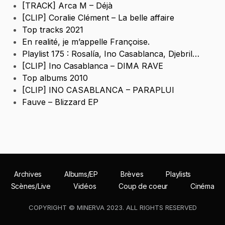
[TRACK] Arca M – Déjà
[CLIP] Coralie Clément – La belle affaire
Top tracks 2021
En realité, je m’appelle Françoise.
Playlist 175 : Rosalía, Ino Casablanca, Djebril…
[CLIP] Ino Casablanca – DIMA RAVE
Top albums 2010
[CLIP] INO CASABLANCA – PARAPLUI
Fauve – Blizzard EP
Archives
Albums/EP
Brèves
Playlists
Scènes/Live
Vidéos
Coup de coeur
Cinéma
COPYRIGHT © MINERVA 2023. ALL RIGHTS RESERVED