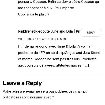
penser à Cocoon. Enfin ca devrait être Cocoon qui
me font penser à eux. Peu importe.
Cool si ca te plait ;)
Pinkfrenetik ecoute June and Lula | Pinkfrenetik
REPLY
23 JUIN 2010 AT 9 H 54 MIN
[…] démarre donc avec June & Lula. A voir la
pochette de l’EP on se dit qu’Angus and Julia Stone
et même Cocoon ne sont pas très loin. Pochette
aux couleurs délavées, attitudes naïves, […]
Leave a Reply
Votre adresse e-mail ne sera pas publiée.
Les champs
obligatoires sont indiqués avec
*