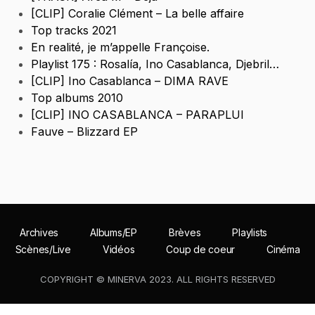
[CLIP] Coralie Clément – La belle affaire
Top tracks 2021
En realité, je m’appelle Françoise.
Playlist 175 : Rosalía, Ino Casablanca, Djebril…
[CLIP] Ino Casablanca – DIMA RAVE
Top albums 2010
[CLIP] INO CASABLANCA – PARAPLUI
Fauve – Blizzard EP
Archives
Albums/EP
Brèves
Playlists
Scènes/Live
Vidéos
Coup de coeur
Cinéma
COPYRIGHT © MINERVA 2023. ALL RIGHTS RESERVED