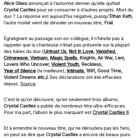
Alice Glass
annonçait à l’automne dernier qu’elle quittait
Crystal Castles
pour se consacrer à d’autres projets. Mort du
duo ? La réponse est aujourd’hui négative, puisqu’
Ethan Kath
,
l’autre moitié vient de dévoiler un nouveau titre,
Frail
.
Égratignant au passage son ex-collègue, il n’hésite pas à
rappeler que la chanteuse n’était pas présente sur la plupart
des tubes du duo (
Untrust Us
,
Not In Love
,
Vanished
,
Crimewave
,
Vietnam
,
Magic Spells
, Knights, Air War, Leni,
Lovers Who Uncover,
Violent Youth
, Reckless,
Year of Silence
(la meilleure)
,
Intimate
, 1991, Good Time,
Violent Dreams
etc.).
Ses déclarations ont été effacées
depuis.
Source
.
C’est là qu’on découvre, qu’en seulement trois albums,
Crystal Castles
a publié de nombreux titre ultra-efficaces.
Pour ma part, l’album le plus marquant est
Crystal Castles II
.
Et à entendre le nouveau titre, qui ne déroutera pas les fans,
on peut se dire que
Crystal Castles
a encore de beaux jours