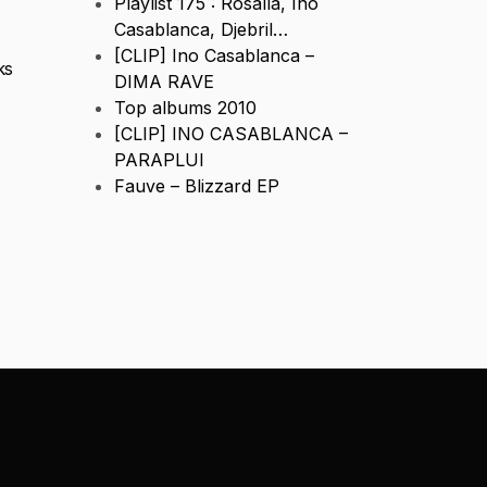
Playlist 175 : Rosalía, Ino
Casablanca, Djebril…
[CLIP] Ino Casablanca –
ks
DIMA RAVE
Top albums 2010
[CLIP] INO CASABLANCA –
PARAPLUI
Fauve – Blizzard EP