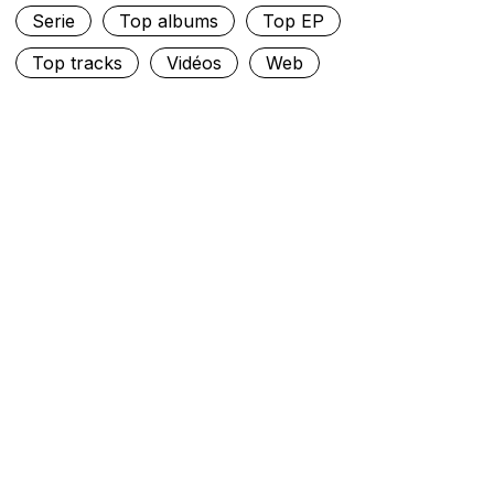
Serie
Top albums
Top EP
Top tracks
Vidéos
Web