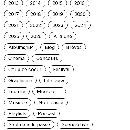
2013
2014
2015
2016
2017
2018
2019
2020
2021
2022
2023
2024
2025
2026
À la une
Albums/EP
Blog
Brèves
Cinéma
Concours
Coup de coeur
Festival
Graphisme
Interview
Lecture
Music of …
Musique
Non classé
Playlists
Podcast
Saut dans le passé
Scènes/Live