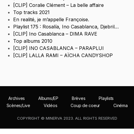
[CLIP] Coralie Clément – La belle affaire
Top tracks 2021
En realité, je m’appelle Françoise.
Playlist 175 : Rosalía, Ino Casablanca, Djebril…
[CLIP] Ino Casablanca – DIMA RAVE
Top albums 2010
[CLIP] INO CASABLANCA – PARAPLUI
[CLIP] LALLA RAMI – AÏCHA CANDYSHOP
Archives
Albums/EP
Brèves
Playlists
Scènes/Live
Vidéos
Coup de coeur
Cinéma
COPYRIGHT © MINERVA 2023. ALL RIGHTS RESERVED