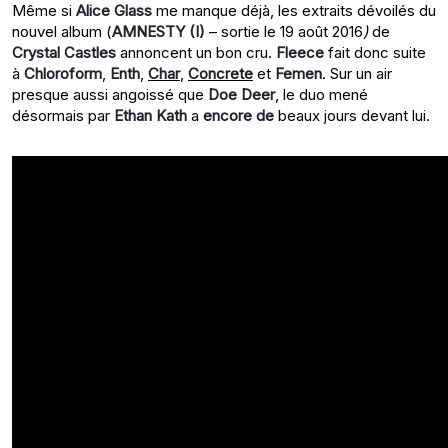
Même si
Alice Glass
me manque déjà, les extraits dévoilés du
nouvel album (
AMNESTY (I)
– sortie le 19 août 2016
)
de
Crystal Castles
annoncent un bon cru.
Fleece
fait donc suite
à
Chloroform
,
Enth
,
Char
,
Concrete
et
Femen
. Sur un air
presque aussi angoissé que
Doe Deer
, le duo mené
désormais par
Ethan Kath
a
encore de
beaux jours devant lui.