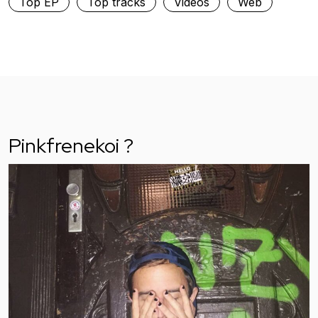
Top EP
Top tracks
Vidéos
Web
Pinkfrenekoi ?