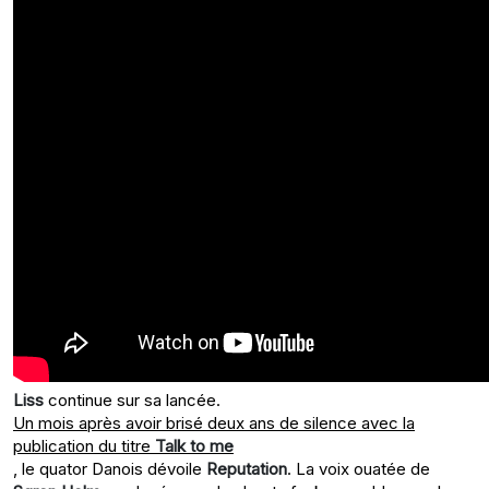
Liss
continue sur sa lancée.
Un mois après avoir brisé deux ans de silence avec la
publication du titre
Talk to me
, le quator Danois dévoile
Reputation
. La voix ouatée de