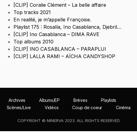
[CLIP] Coralie Clément – La belle affaire
Top tracks 2021
En realité, je m’appelle Françoise.
Playlist 175 : Rosalía, Ino Casablanca, Djebril…
[CLIP] Ino Casablanca – DIMA RAVE
Top albums 2010
[CLIP] INO CASABLANCA – PARAPLUI
[CLIP] LALLA RAMI – AÏCHA CANDYSHOP
Archives
Albums/EP
Brèves
Playlists
Scènes/Live
Vidéos
Coup de coeur
Cinéma
COPYRIGHT © MINERVA 2023. ALL RIGHTS RESERVED