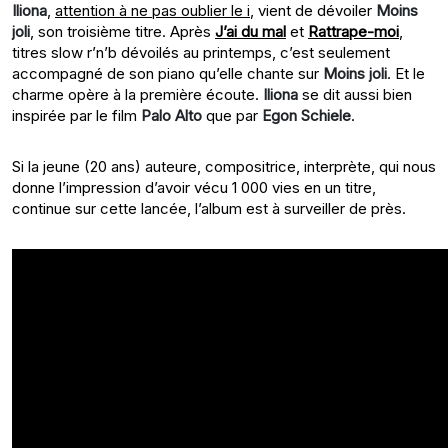
Iliona
,
attention à ne pas oublier le i
, vient de dévoiler
Moins
joli
, son troisième titre. Après
J’ai du mal
et
Rattrape-moi
,
titres slow r’n’b dévoilés au printemps, c’est seulement
accompagné de son piano qu’elle chante sur
Moins joli
. Et le
charme opère à la première écoute.
Iliona
se dit aussi bien
inspirée par le film
Palo Alto
que par
Egon Schiele
.
Si la jeune (20 ans) auteure, compositrice, interprète, qui nous
donne l’impression d’avoir vécu 1 000 vies en un titre,
continue sur cette lancée, l’album est à surveiller de près.