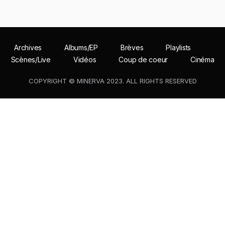
Archives
Albums/EP
Brèves
Playlists
Scènes/Live
Vidéos
Coup de coeur
Cinéma
COPYRIGHT © MINERVA 2023. ALL RIGHTS RESERVED