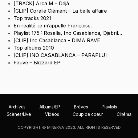
[TRACK] Arca M – Déjà
[CLIP] Coralie Clément – La belle affaire
Top tracks 2021
En realité, je m’appelle Françoise.
Playlist 175 : Rosalía, Ino Casablanca, Djebril…
[CLIP] Ino Casablanca – DIMA RAVE
Top albums 2010
[CLIP] INO CASABLANCA – PARAPLUI
Fauve – Blizzard EP
Archives
Albums/EP
Brèves
Playlists
Scènes/Live
Vidéos
Coup de coeur
Cinéma
COPYRIGHT © MINERVA 2023. ALL RIGHTS RESERVED