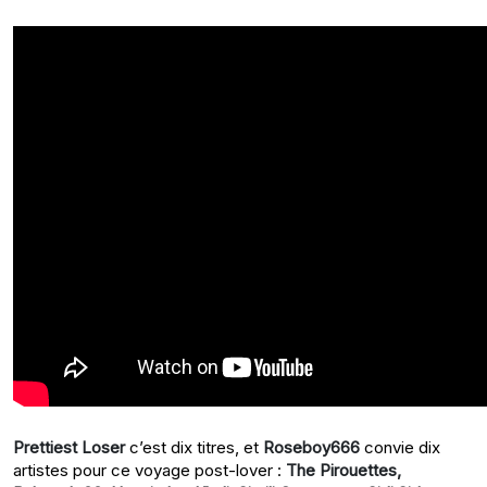
Prettiest Loser
c’est dix titres, et
Roseboy666
convie dix
artistes pour ce voyage post-lover :
The Pirouettes,