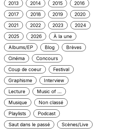
2013
2014
2015
2016
2017
2018
2019
2020
2021
2022
2023
2024
2025
2026
À la une
Albums/EP
Blog
Brèves
Cinéma
Concours
Coup de coeur
Festival
Graphisme
Interview
Lecture
Music of …
Musique
Non classé
Playlists
Podcast
Saut dans le passé
Scènes/Live