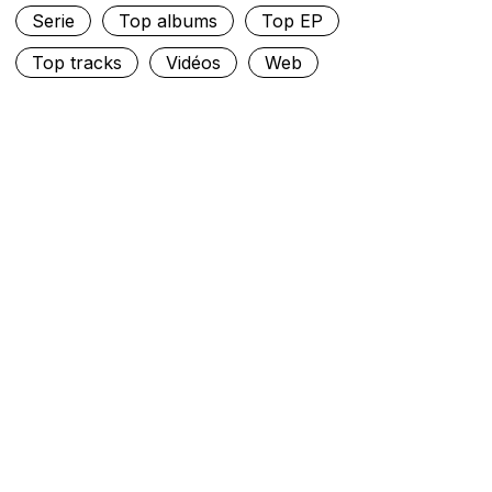
Serie
Top albums
Top EP
Top tracks
Vidéos
Web