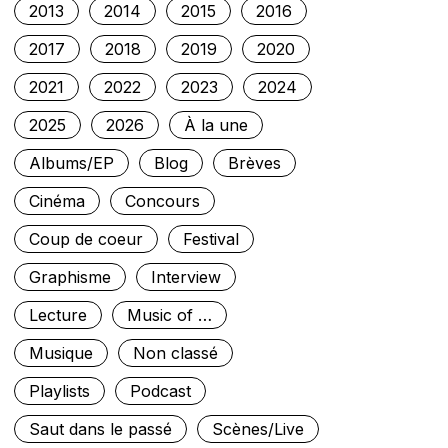
2013
2014
2015
2016
2017
2018
2019
2020
2021
2022
2023
2024
2025
2026
À la une
Albums/EP
Blog
Brèves
Cinéma
Concours
Coup de coeur
Festival
Graphisme
Interview
Lecture
Music of …
Musique
Non classé
Playlists
Podcast
Saut dans le passé
Scènes/Live