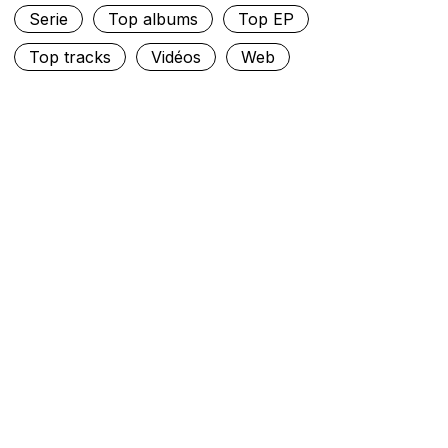
Serie
Top albums
Top EP
Top tracks
Vidéos
Web