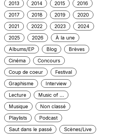
2013
2014
2015
2016
2017
2018
2019
2020
2021
2022
2023
2024
2025
2026
À la une
Albums/EP
Blog
Brèves
Cinéma
Concours
Coup de coeur
Festival
Graphisme
Interview
Lecture
Music of …
Musique
Non classé
Playlists
Podcast
Saut dans le passé
Scènes/Live