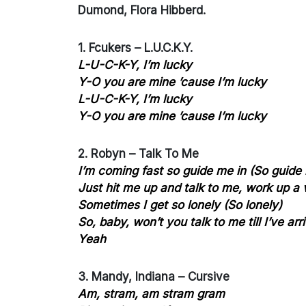
Dumond, Flora Hibberd.
1. Fcukers – L.U.C.K.Y.
L-U-C-K-Y, I’m lucky
Y-O you are mine ’cause I’m lucky
L-U-C-K-Y, I’m lucky
Y-O you are mine ’cause I’m lucky
2. Robyn – Talk To Me
I’m coming fast so guide me in (So guide 
Just hit me up and talk to me, work up a 
Sometimes I get so lonely (So lonely)
So, baby, won’t you talk to me till I’ve arr
Yeah
3. Mandy, Indiana – Cursive
Am, stram, am stram gram