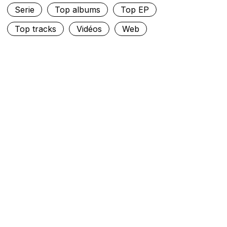
Serie
Top albums
Top EP
Top tracks
Vidéos
Web