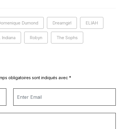
Domenique Dumond
Dreamgirl
ELIAH
 Indiana
Robyn
The Sophs
mps obligatoires sont indiqués avec
*