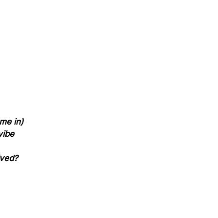
me in)
vibe
ived?