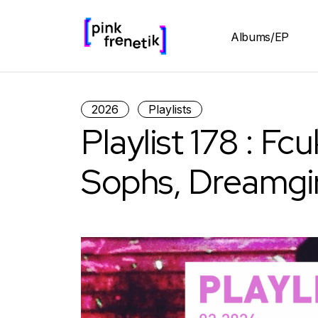
Albums/EP
2026
Playlists
Playlist 178 : Fc
Sophs, Dreamgirl