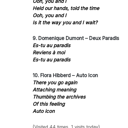
Ooh, you and I
Held our hands, told the time
Ooh, you and I
Is it the way you and I wait?
9. Domenique Dumont – Deux Paradis
Es-tu au paradis
Reviens à moi
Es-tu au paradis
10. Flora Hibberd – Auto Icon
There you go again
Attaching meaning
Thumbing the archives
Of this feeling
Auto icon
(Visited 44 times, 1 visits today)