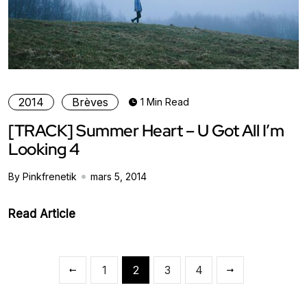
2014
Brèves
1 Min Read
[TRACK] Summer Heart – U Got All I’m
Looking 4
By Pinkfrenetik
mars 5, 2014
Read Article
1
2
3
4