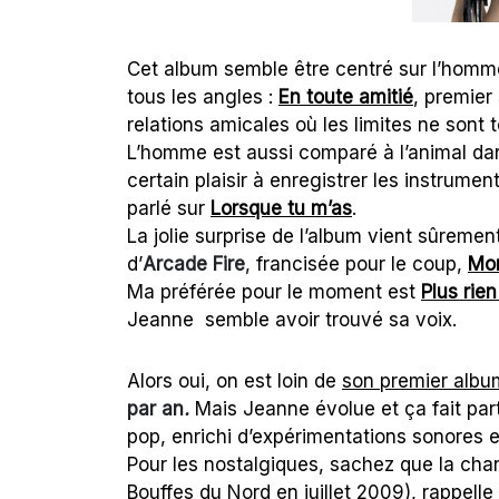
Cet album semble être centré sur l’homme
tous les angles :
En toute amitié
, premier
relations amicales où les limites ne sont 
L’homme est aussi comparé à l’animal d
certain plaisir à enregistrer les instrumen
parlé sur
Lorsque tu m’as
.
La jolie surprise de l’album vient sûremen
d’
Arcade Fire
, francisée pour le coup,
Mon
Ma préférée pour le moment est
Plus rie
Jeanne semble avoir trouvé sa voix.
Alors oui, on est loin de
son premier album
par an
.
Mais Jeanne évolue et ça fait part
pop, enrichi d’expérimentations sonores e
Pour les nostalgiques, sachez que la ch
Bouffes du Nord en juillet 2009), rappell