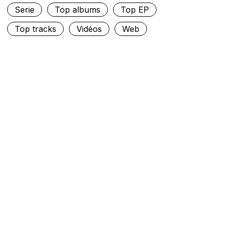
Serie
Top albums
Top EP
Top tracks
Vidéos
Web