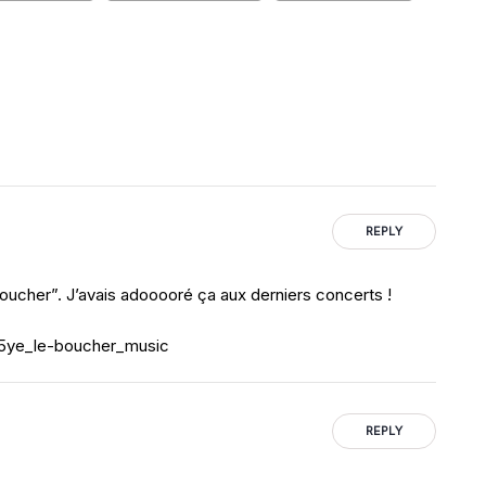
REPLY
oucher”. J’avais adooooré ça aux derniers concerts !
c5ye_le-boucher_music
REPLY