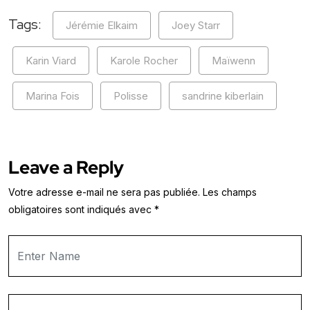
Tags:
Jérémie Elkaim
Joey Starr
Karin Viard
Karole Rocher
Maïwenn
Marina Fois
Polisse
sandrine kiberlain
Leave a Reply
Votre adresse e-mail ne sera pas publiée.
Les champs
obligatoires sont indiqués avec
*