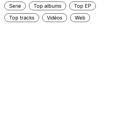
Serie
Top albums
Top EP
Top tracks
Vidéos
Web