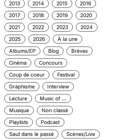
2013
2014
2015
2016
2017
2018
2019
2020
2021
2022
2023
2024
2025
2026
À la une
Albums/EP
Blog
Brèves
Cinéma
Concours
Coup de coeur
Festival
Graphisme
Interview
Lecture
Music of …
Musique
Non classé
Playlists
Podcast
Saut dans le passé
Scènes/Live