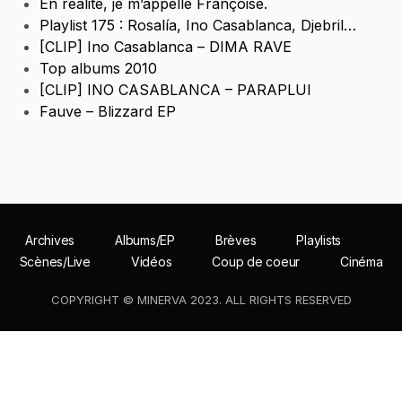
En realité, je m’appelle Françoise.
Playlist 175 : Rosalía, Ino Casablanca, Djebril…
[CLIP] Ino Casablanca – DIMA RAVE
Top albums 2010
[CLIP] INO CASABLANCA – PARAPLUI
Fauve – Blizzard EP
Archives
Albums/EP
Brèves
Playlists
Scènes/Live
Vidéos
Coup de coeur
Cinéma
COPYRIGHT © MINERVA 2023. ALL RIGHTS RESERVED