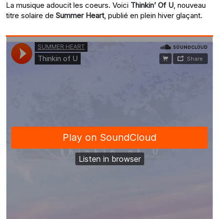
La musique adoucit les coeurs. Voici
Thinkin’ Of U
, nouveau
titre solaire de
Summer Heart
, publié en plein hiver glaçant.