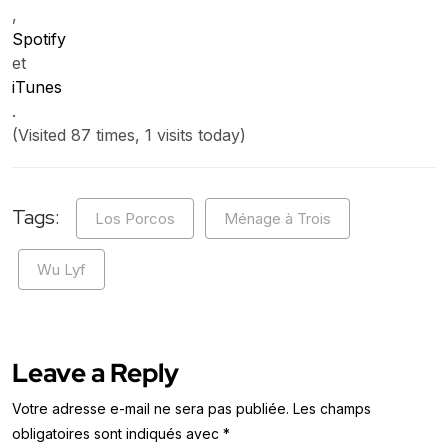
,
Spotify
et
iTunes
.
(Visited 87 times, 1 visits today)
Tags:
Los Porcos
Ménage à Trois
Wu Lyf
Leave a Reply
Votre adresse e-mail ne sera pas publiée.
Les champs
obligatoires sont indiqués avec
*