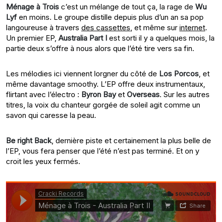
Ménage à Trois
c’est un mélange de tout ça, la rage de
Wu
Lyf
en moins. Le groupe distille depuis plus d’un an sa pop
langoureuse à travers
des cassettes
, et même sur
internet
.
Un premier EP,
Australia Part I
est sorti il y a quelques mois, la
partie deux s’offre à nous alors que l’été tire vers sa fin.
Les mélodies ici viennent lorgner du côté de
Los Porcos
, et
même davantage smoothy. L’EP offre deux instrumentaux,
flirtant avec l’électro :
Byron Bay
et
Overseas
. Sur les autres
titres, la voix du chanteur gorgée de soleil agit comme un
savon qui caresse la peau.
Be right Back
, dernière piste et certainement la plus belle de
l’EP, vous fera penser que l’été n’est pas terminé. Et on y
croit les yeux fermés.