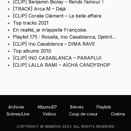
[CLIP] Benjamin Biolay – Rends l’amour !
[TRACK] Arca M – Déjà
[CLIP] Coralie Clément – La belle affaire
Top tracks 2021
En realité, je m’appelle Françoise.
Playlist 175 : Rosalía, Ino Casablanca, Djebril…
[CLIP] Ino Casablanca – DIMA RAVE
Top albums 2010
[CLIP] INO CASABLANCA – PARAPLUI
[CLIP] LALLA RAMI – AÏCHA CANDYSHOP
Archives
Albums/EP
Brèves
Playlists
Scènes/Live
Vidéos
Coup de coeur
Cinéma
COPYRIGHT © MINERVA 2023. ALL RIGHTS RESERVED