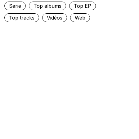
Serie
Top albums
Top EP
Top tracks
Vidéos
Web