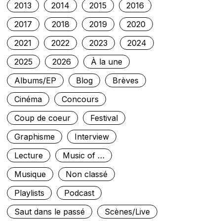
2013
2014
2015
2016
2017
2018
2019
2020
2021
2022
2023
2024
2025
2026
À la une
Albums/EP
Blog
Brèves
Cinéma
Concours
Coup de coeur
Festival
Graphisme
Interview
Lecture
Music of …
Musique
Non classé
Playlists
Podcast
Saut dans le passé
Scènes/Live