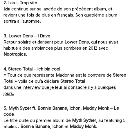
2. Izia – Trop vite
Izia
continue sur sa lancée de son précédent album, et
revient une fois de plus en français. Son quatrième album
sortira à l’automne.
3. Lower Dens – I Drive
Retour solaire et dansant pour
Lower Dens
, qui nous avait
habitué à des ambiances plus sombres en 2012 avec
Nootropics
.
4. Stereo Total – Ich bin cool
« Tout ce que représente Madonna est le contraire de
Stereo
Total
» voilà ce qu’a déclaré
Stereo Total
dans une interview que je leur ai consacré il y a quelques
jours.
5. Myth Syzer ft. Bonnie Banane, Ichon, Muddy Monk – Le
code
Le titre culte du premier album de
Myth Syther
, au featuring 5
étoiles :
Bonnie Banane
,
Ichon
et
Muddy Monk
.