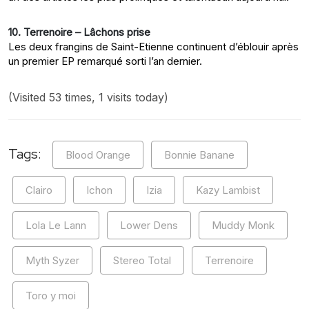
10. Terrenoire – Lâchons prise
Les deux frangins de Saint-Etienne continuent d’éblouir après
un premier EP remarqué sorti l’an dernier.
(Visited 53 times, 1 visits today)
Tags:
Blood Orange
Bonnie Banane
Clairo
Ichon
Izia
Kazy Lambist
Lola Le Lann
Lower Dens
Muddy Monk
Myth Syzer
Stereo Total
Terrenoire
Toro y moi