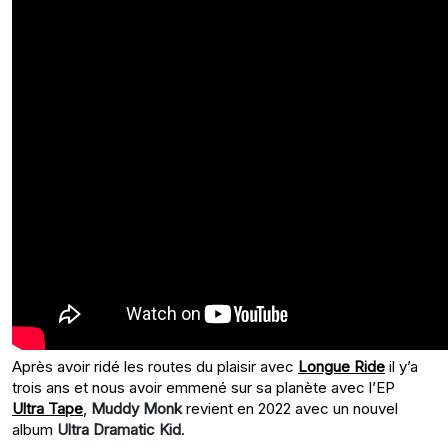
Après avoir ridé les routes du plaisir avec
Longue Ride
il y’a
trois ans et nous avoir emmené sur sa planète avec l’EP
Ultra Tape
,
Muddy Monk
revient en 2022 avec un nouvel
album
Ultra Dramatic Kid
.