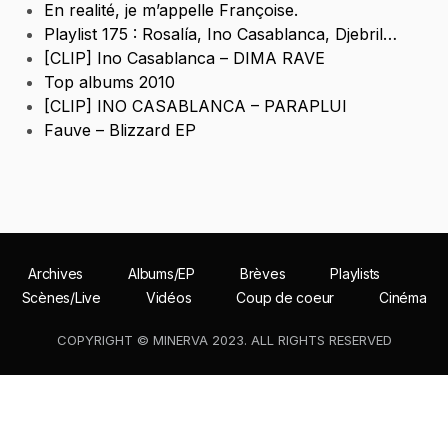
En realité, je m’appelle Françoise.
Playlist 175 : Rosalía, Ino Casablanca, Djebril…
[CLIP] Ino Casablanca – DIMA RAVE
Top albums 2010
[CLIP] INO CASABLANCA – PARAPLUI
Fauve – Blizzard EP
Archives
Albums/EP
Brèves
Playlists
Scènes/Live
Vidéos
Coup de coeur
Cinéma
COPYRIGHT © MINERVA 2023. ALL RIGHTS RESERVED