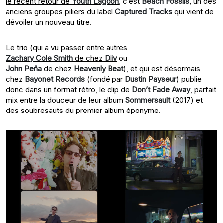
le récent retour de
Youth Lagoon
, c’est
Beach Fossils
, un des
anciens groupes piliers du label
Captured Tracks
qui vient de
dévoiler un nouveau titre.
Le trio (qui a vu passer entre autres
Zachary Cole Smith
de chez
Diiv
ou
John Peña
de chez
Heavenly Beat
), et qui est désormais
chez
Bayonet Records
(fondé par
Dustin Payseur
) publie
donc dans un format rétro, le clip de
Don’t Fade Away
, parfait
mix entre la douceur de leur album
Sommersault
(2017) et
des soubresauts du premier album éponyme.