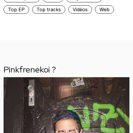
Top EP
Top tracks
Vidéos
Web
Pinkfrenekoi ?