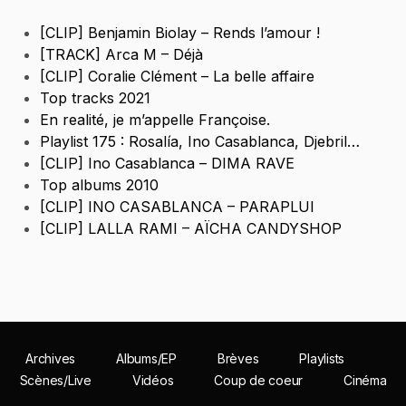
[CLIP] Benjamin Biolay – Rends l’amour !
[TRACK] Arca M – Déjà
[CLIP] Coralie Clément – La belle affaire
Top tracks 2021
En realité, je m’appelle Françoise.
Playlist 175 : Rosalía, Ino Casablanca, Djebril…
[CLIP] Ino Casablanca – DIMA RAVE
Top albums 2010
[CLIP] INO CASABLANCA – PARAPLUI
[CLIP] LALLA RAMI – AÏCHA CANDYSHOP
Archives
Albums/EP
Brèves
Playlists
Scènes/Live
Vidéos
Coup de coeur
Cinéma