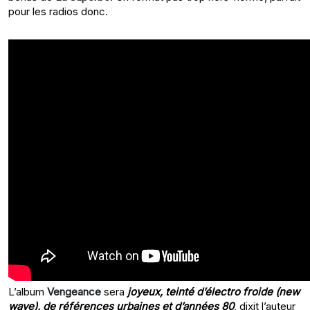
pour les radios donc.
L’album
Vengeance
sera
joyeux, teinté d’électro froide (new
wave), de références urbaines et d’années 80
, dixit l’auteur