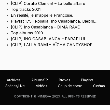
[CLIP] Coralie Clément – La belle affaire
Top tracks 2021
En realité, je m’appelle Françoise.
Playlist 175 : Rosalía, Ino Casablanca, Djebril…
[CLIP] Ino Casablanca – DIMA RAVE
Top albums 2010
[CLIP] INO CASABLANCA – PARAPLUI
[CLIP] LALLA RAMI – AÏCHA CANDYSHOP
Archives
Albums/EP
Brèves
Playlists
Scènes/Live
Vidéos
Coup de coeur
Cinéma
COPYRIGHT © MINERVA 2023. ALL RIGHTS RESERVED