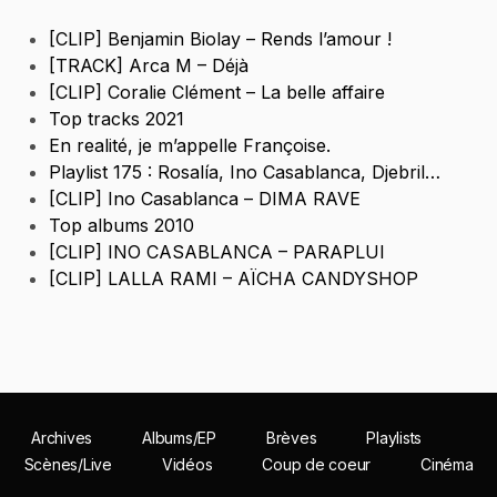
[CLIP] Benjamin Biolay – Rends l’amour !
[TRACK] Arca M – Déjà
[CLIP] Coralie Clément – La belle affaire
Top tracks 2021
En realité, je m’appelle Françoise.
Playlist 175 : Rosalía, Ino Casablanca, Djebril…
[CLIP] Ino Casablanca – DIMA RAVE
Top albums 2010
[CLIP] INO CASABLANCA – PARAPLUI
[CLIP] LALLA RAMI – AÏCHA CANDYSHOP
Archives
Albums/EP
Brèves
Playlists
Scènes/Live
Vidéos
Coup de coeur
Cinéma